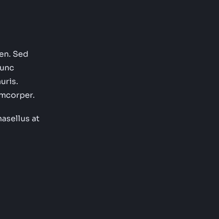
ien. Sed
nunc
uris.
lamcorper.
hasellus at