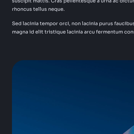
suscipit mattis. Cras pellentesque a urna ac dictu
rhoncus tellus neque.
Sed lacinia tempor orci, non lacinia purus faucibus
magna id elit tristique lacinia arcu fermentum co