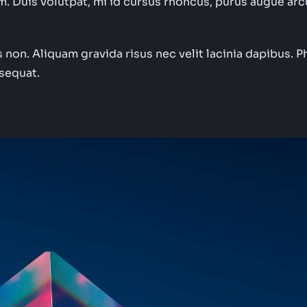
m. Duis volutpat, mi id cursus rhoncus, purus augue arc
 non. Aliquam gravida risus nec velit lacinia dapibus. P
nsequat.