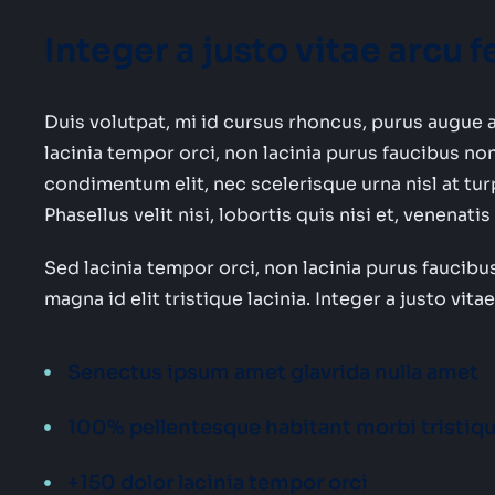
Integer a justo vitae arc
Duis volutpat, mi id cursus rhoncus, purus augue 
lacinia tempor orci, non lacinia purus faucibus no
condimentum elit, nec scelerisque urna nisl at tu
Phasellus velit nisi, lobortis quis nisi et, venenat
Sed lacinia tempor orci, non lacinia purus faucibus
magna id elit tristique lacinia. Integer a justo vi
Senectus ipsum amet glavrida nulla amet
100% pellentesque habitant morbi tristiq
+150 dolor lacinia tempor orci