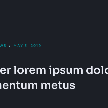
EWS
/
MAY 3, 2019
tter lorem ipsum dol
mentum metus