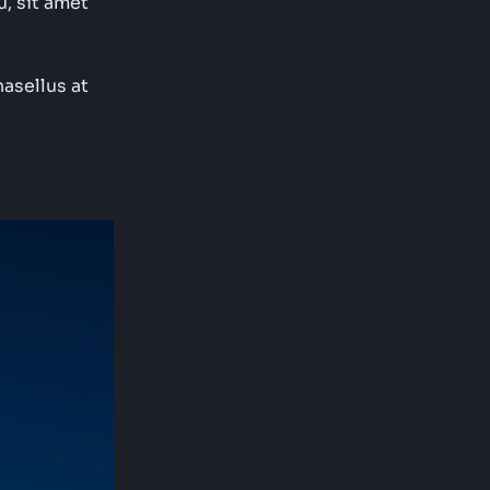
u, sit amet
hasellus at