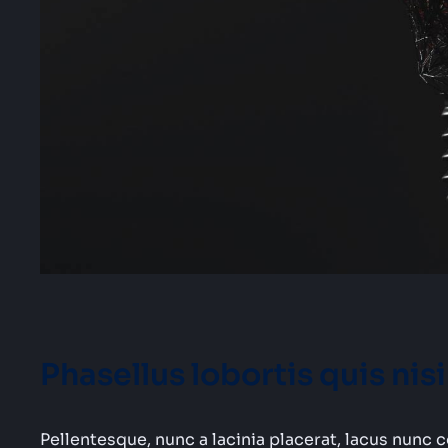
Phasellus lobortis quis nisi
Pellentesque, nunc a lacinia placerat, lacus nunc 