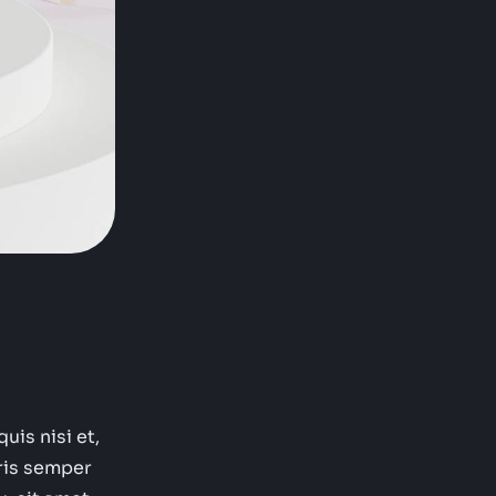
uis nisi et,
ris semper