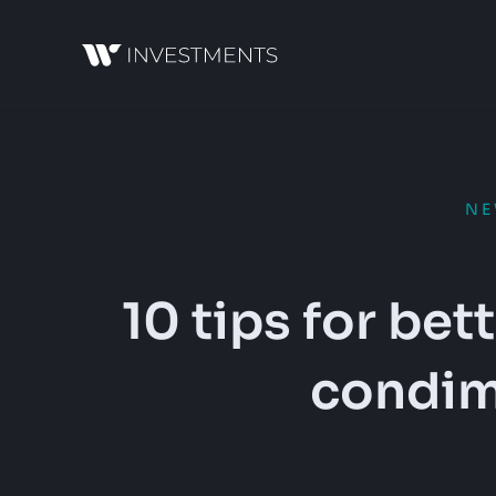
N
10 tips for be
condi